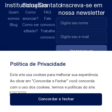
Institucional
Soluções
Contato
Inscreva-se em
nossa newsletter
Quem
Como
FAQ
somos
anunciar?
Fale
Blog
Como ser
conosco
afiliado?
Trabalhe
conosco
Inscrever-se
Política de Privacidade
Este site usa cookies para melhorar sua experiência.
Ao clicar em “Concordar e Fechar” você concorda
com o uso dos cookies, termos e políticas do site.
Leia mais
Políticas de
Todos direitos reservados © 2026 Afilio
Concordar e fechar
privacidade
Brasil S/A