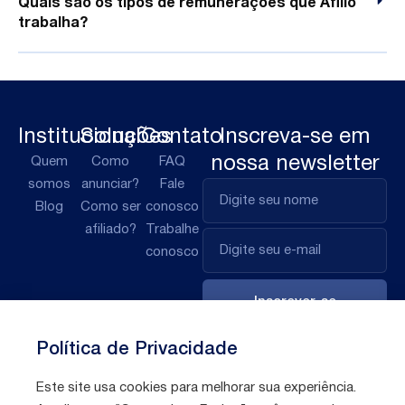
Quais são os tipos de remunerações que Afilio
trabalha?
Institucional
Soluções
Contato
Inscreva-se em
nossa newsletter
Quem
Como
FAQ
somos
anunciar?
Fale
Blog
Como ser
conosco
afiliado?
Trabalhe
conosco
Inscrever-se
Política de Privacidade
Este site usa cookies para melhorar sua experiência.