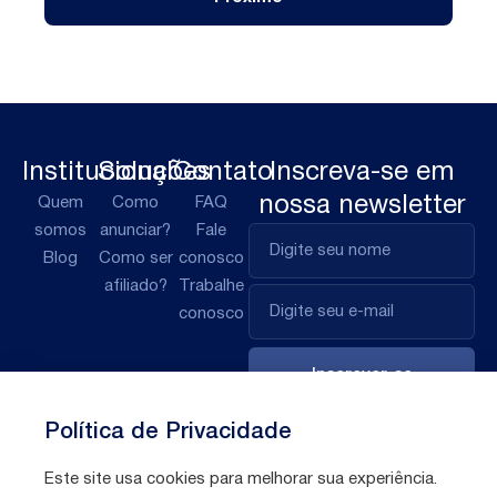
Institucional
Soluções
Contato
Inscreva-se em
nossa newsletter
Quem
Como
FAQ
somos
anunciar?
Fale
Blog
Como ser
conosco
afiliado?
Trabalhe
conosco
Inscrever-se
Política de Privacidade
Este site usa cookies para melhorar sua experiência.