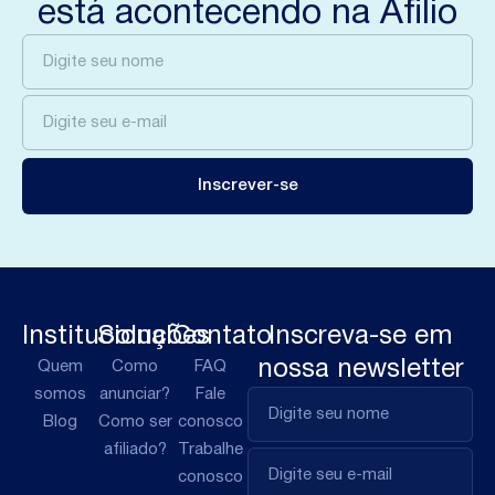
está acontecendo na Afilio
Inscrever-se
Institucional
Soluções
Contato
Inscreva-se em
nossa newsletter
Quem
Como
FAQ
somos
anunciar?
Fale
Blog
Como ser
conosco
afiliado?
Trabalhe
conosco