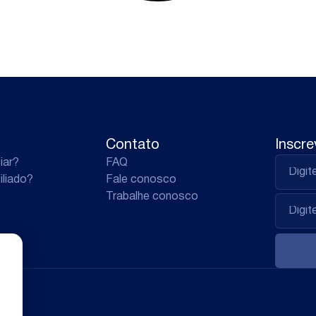
Contato
Inscre
iar?
FAQ
iliado?
Fale conosco
Trabalhe conosco