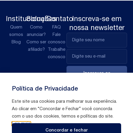
Institucional
Soluções
Contato
Inscreva-se em
nossa newsletter
Quem
Como
FAQ
somos
anunciar?
Fale
Blog
Como ser
conosco
afiliado?
Trabalhe
conosco
Inscrever-se
Política de Privacidade
Este site usa cookies para melhorar sua experiência.
Ao clicar em “Concordar e Fechar” você concorda
com o uso dos cookies, termos e políticas do site.
Leia mais
Políticas de
Todos direitos reservados © 2026 Afilio
Concordar e fechar
privacidade
Brasil S/A