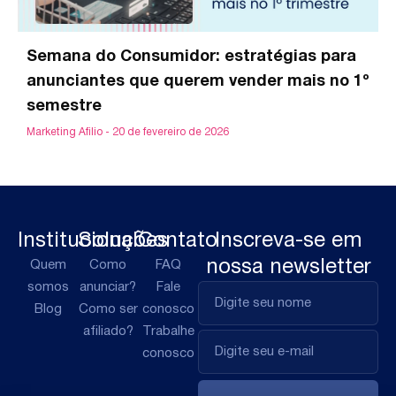
Semana do Consumidor: estratégias para
anunciantes que querem vender mais no 1º
semestre
Marketing Afilio
20 de fevereiro de 2026
Institucional
Soluções
Contato
Inscreva-se em
nossa newsletter
Quem
Como
FAQ
somos
anunciar?
Fale
Blog
Como ser
conosco
afiliado?
Trabalhe
conosco