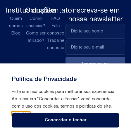
Institucional
Soluções
Contato
Inscreva-se em
nossa newsletter
Quem
Como
FAQ
somos
anunciar?
Fale
Blog
Como ser
conosco
afiliado?
Trabalhe
conosco
Inscrever-se
Política de Privacidade
Este site usa cookies para melhorar sua experiência.
Ao clicar em “Concordar e Fechar” você concorda
com o uso dos cookies, termos e políticas do site.
Leia mais
Políticas de
Todos direitos reservados © 2026 Afilio
Concordar e fechar
privacidade
Brasil S/A