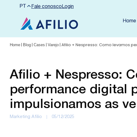
PT
Fale conosco
Login
Home
|
|
|
|
Afilio + Nespresso: Como levamos pe
Home
Blog
Cases
Varejo
Afilio + Nespresso:
performance digital 
impulsionamos as v
Marketing Afilio
05/12/2025