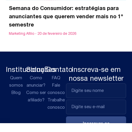
Semana do Consumidor: estratégias para
anunciantes que querem vender mais no 1º
semestre
Marketing Afilio
20 de fevereiro de 2026
Institucional
Soluções
Contato
Inscreva-se em
nossa newsletter
Quem
Como
FAQ
somos
anunciar?
Fale
Blog
Como ser
conosco
afiliado?
Trabalhe
conosco
Inscrever-se