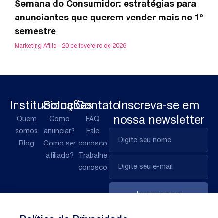
Semana do Consumidor: estratégias para
anunciantes que querem vender mais no 1º
semestre
Marketing Afilio
20 de fevereiro de 2026
Institucional
Soluções
Contato
Inscreva-se em
nossa newsletter
Quem
Como
FAQ
somos
anunciar?
Fale
Blog
Como ser
conosco
afiliado?
Trabalhe
conosco
Inscrever-se