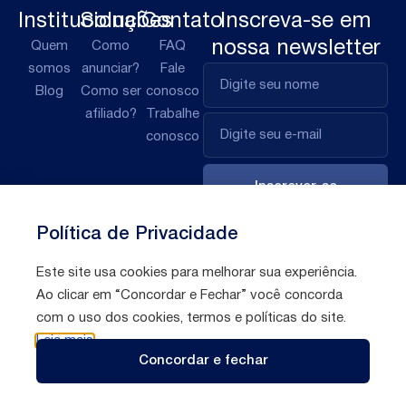
Institucional
Soluções
Contato
Inscreva-se em
nossa newsletter
Quem
Como
FAQ
somos
anunciar?
Fale
Blog
Como ser
conosco
afiliado?
Trabalhe
conosco
Inscrever-se
Política de Privacidade
Este site usa cookies para melhorar sua experiência.
Ao clicar em “Concordar e Fechar” você concorda
com o uso dos cookies, termos e políticas do site.
Leia mais
Políticas de
Todos direitos reservados © 2026 Afilio
Concordar e fechar
privacidade
Brasil S/A