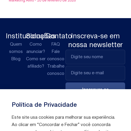
Marketing Afilio
20 de fevereiro de 2026
Institucional
Soluções
Contato
Inscreva-se em
nossa newsletter
Quem
Como
FAQ
somos
anunciar?
Fale
Blog
Como ser
conosco
afiliado?
Trabalhe
conosco
Inscrever-se
Política de Privacidade
Este site usa cookies para melhorar sua experiência.
Ao clicar em “Concordar e Fechar” você concorda