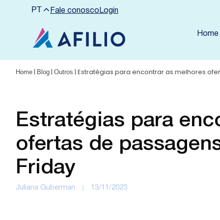
PT
Fale conosco
Login
Home
|
|
|
Estratégias para encontrar as melhores ofe
Home
Blog
Outros
Estratégias para enc
ofertas de passagens
Friday
Juliana Guberman
13/11/2023