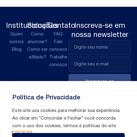
Institucional
Soluções
Contato
Inscreva-se em
nossa newsletter
Quem
Como
FAQ
somos
anunciar?
Fale
Blog
Como ser
conosco
afiliado?
Trabalhe
conosco
Inscrever-se
Política de Privacidade
Este site usa cookies para melhorar sua experiência.
Ao clicar em “Concordar e Fechar” você concorda
com o uso dos cookies, termos e políticas do site.
Leia mais
Políticas de
Todos direitos reservados © 2026 Afilio